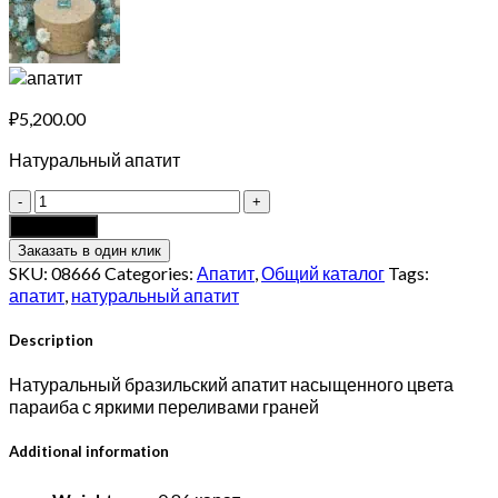
₽
5,200.00
Натуральный апатит
Апатит
0.86
Add to cart
карат
Заказать в один клик
quantity
SKU:
08666
Categories:
Апатит
,
Общий каталог
Tags:
апатит
,
натуральный апатит
Description
Натуральный бразильский апатит насыщенного цвета
параиба с яркими переливами граней
Additional information