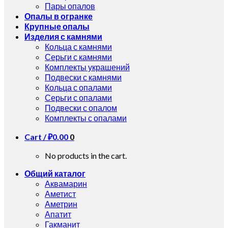
Пары опалов
Опалы в огранке
Крупные опалы
Изделия с камнями
Кольца с камнями
Серьги с камнями
Комплекты украшений
Подвески с камнями
Кольца с опалами
Серьги с опалами
Подвески с опалом
Комплекты с опалами
Cart /
₽
0.00
0
No products in the cart.
Общий каталог
Аквамарин
Аметист
Аметрин
Апатит
Гакманит