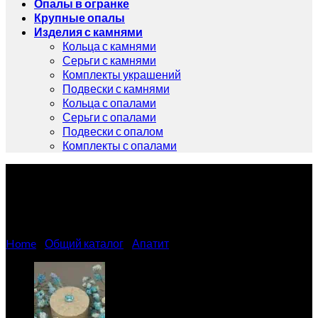
Опалы в огранке
Крупные опалы
Изделия с камнями
Кольца с камнями
Серьги с камнями
Комплекты украшений
Подвески с камнями
Кольца с опалами
Серьги с опалами
Подвески с опалом
Комплекты с опалами
Апатит 0.86 карат
Home
/
Общий каталог
/
Апатит