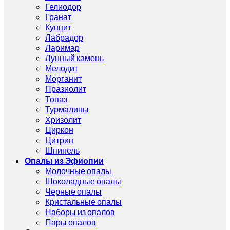
Гелиодор
Гранат
Кунцит
Лабрадор
Ларимар
Лунный камень
Мелодит
Морганит
Празиолит
Топаз
Турмалины
Хризолит
Циркон
Цитрин
Шпинель
Опалы из Эфиопии
Молочные опалы
Шоколадные опалы
Черные опалы
Кристальные опалы
Наборы из опалов
Пары опалов