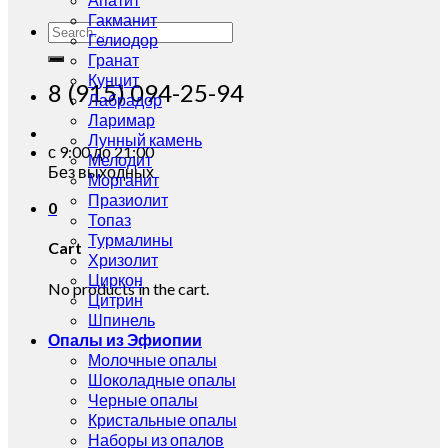
Гакманит
Search
Гелиодор
for:
Гранат
Кунцит
8 (915) 094-25-94
Лабрадор
Ларимар
Лунный камень
с 9:00 до 21:00
Мелодит
Без выходных
Морганит
Празиолит
0
Топаз
Турмалины
Cart
Хризолит
Циркон
No products in the cart.
Цитрин
Шпинель
Опалы из Эфиопии
Молочные опалы
Шоколадные опалы
Черные опалы
Кристальные опалы
Наборы из опалов