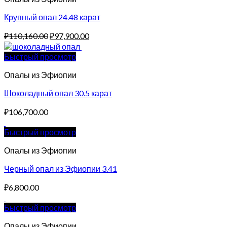
Крупный опал 24.48 карат
Original
Current
₽
110,160.00
₽
97,900.00
price
price
was:
is:
Быстрый просмотр
₽110,160.00.
₽97,900.00.
Опалы из Эфиопии
Шоколадный опал 30.5 карат
₽
106,700.00
Быстрый просмотр
Опалы из Эфиопии
Черный опал из Эфиопии 3.41
₽
6,800.00
Быстрый просмотр
Опалы из Эфиопии