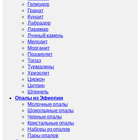
Гелиодор
Гранат
Кунцит
Лабрадор
Ларимар
Лунный камень
Мелодит
Морганит
Празиолит
Топаз
Турмалины
Хризолит
Циркон
Цитрин
Шпинель
Опалы из Эфиопии
Молочные опалы
Шоколадные опалы
Черные опалы
Кристальные опалы
Наборы из опалов
Пары опалов