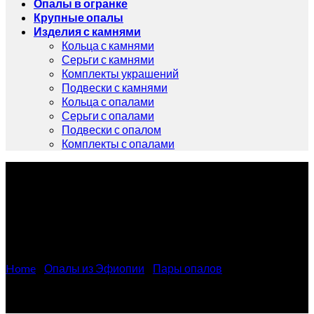
Опалы в огранке
Крупные опалы
Изделия с камнями
Кольца с камнями
Серьги с камнями
Комплекты украшений
Подвески с камнями
Кольца с опалами
Серьги с опалами
Подвески с опалом
Комплекты с опалами
Парные черные опалы 0.85
карат
Home
/
Опалы из Эфиопии
/
Пары опалов