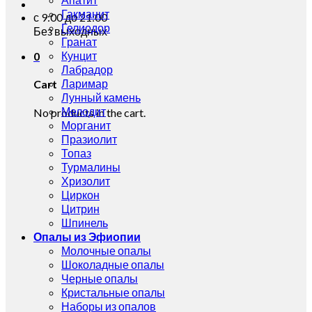
Гакманит
с 9:00 до 21:00
Гелиодор
Без выходных
Гранат
Кунцит
0
Лабрадор
Ларимар
Cart
Лунный камень
Мелодит
No products in the cart.
Морганит
Празиолит
Топаз
Турмалины
Хризолит
Циркон
Цитрин
Шпинель
Опалы из Эфиопии
Молочные опалы
Шоколадные опалы
Черные опалы
Кристальные опалы
Наборы из опалов