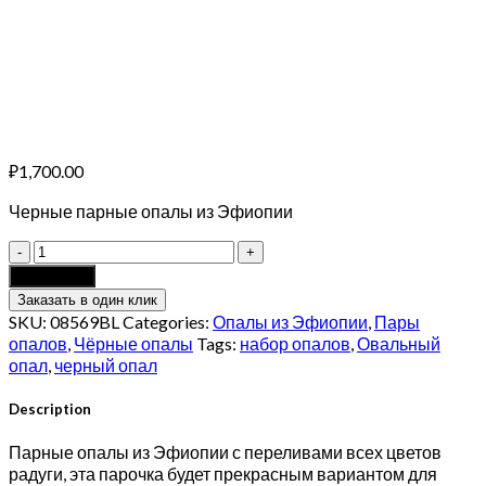
₽
1,700.00
Черные парные опалы из Эфиопии
Парные
черные
Add to cart
опалы
Заказать в один клик
0.85
SKU:
08569BL
Categories:
Опалы из Эфиопии
,
Пары
карат
опалов
,
Чёрные опалы
Tags:
набор опалов
,
Овальный
quantity
опал
,
черный опал
Description
Парные опалы из Эфиопии с переливами всех цветов
радуги, эта парочка будет прекрасным вариантом для