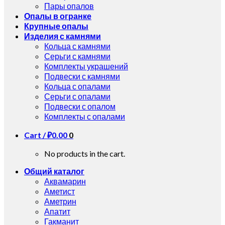
Пары опалов
Опалы в огранке
Крупные опалы
Изделия с камнями
Кольца с камнями
Серьги с камнями
Комплекты украшений
Подвески с камнями
Кольца с опалами
Серьги с опалами
Подвески с опалом
Комплекты с опалами
Cart /
₽
0.00
0
No products in the cart.
Общий каталог
Аквамарин
Аметист
Аметрин
Апатит
Гакманит