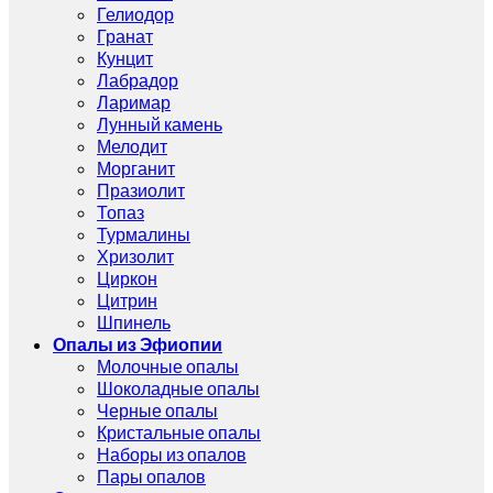
Гелиодор
Гранат
Кунцит
Лабрадор
Ларимар
Лунный камень
Мелодит
Морганит
Празиолит
Топаз
Турмалины
Хризолит
Циркон
Цитрин
Шпинель
Опалы из Эфиопии
Молочные опалы
Шоколадные опалы
Черные опалы
Кристальные опалы
Наборы из опалов
Пары опалов