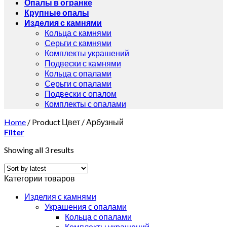
Опалы в огранке
Крупные опалы
Изделия с камнями
Кольца с камнями
Серьги с камнями
Комплекты украшений
Подвески с камнями
Кольца с опалами
Серьги с опалами
Подвески с опалом
Комплекты с опалами
Home
/
Product Цвет
/
Арбузный
Filter
Showing all 3 results
Категории товаров
Изделия с камнями
Украшения с опалами
Кольца с опалами
Комплекты украшений