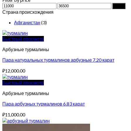
Min
Max
Filter
price
price
Страна происхождения
Афганистан
(3)
Быстрый просмотр
Арбузные турмалины
Пара натуральных турмалинов арбузные 7.20 карат
₽
12,000.00
Быстрый просмотр
Арбузные турмалины
Пара арбузных турмалинов 6.83 карат
₽
11,000.00