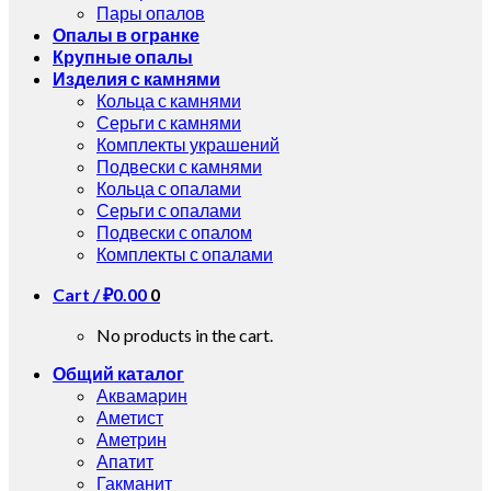
Пары опалов
Опалы в огранке
Крупные опалы
Изделия с камнями
Кольца с камнями
Серьги с камнями
Комплекты украшений
Подвески с камнями
Кольца с опалами
Серьги с опалами
Подвески с опалом
Комплекты с опалами
Cart /
₽
0.00
0
No products in the cart.
Общий каталог
Аквамарин
Аметист
Аметрин
Апатит
Гакманит