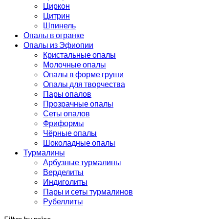
Циркон
Цитрин
Шпинель
Опалы в огранке
Опалы из Эфиопии
Кристальные опалы
Молочные опалы
Опалы в форме груши
Опалы для творчества
Пары опалов
Прозрачные опалы
Сеты опалов
Фриформы
Чёрные опалы
Шоколадные опалы
Турмалины
Арбузные турмалины
Верделиты
Индиголиты
Пары и сеты турмалинов
Рубеллиты
Filter by price