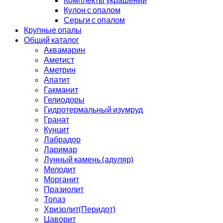
Кулон с опалом
Серьги с опалом
Крупные опалы
Общий каталог
Аквамарин
Аметист
Аметрин
Апатит
Гакманит
Гелиодоры
Гидротермальный изумруд
Гранат
Кунцит
Лабрадор
Ларимар
Лунный камень (адуляр)
Мелодит
Морганит
Празиолит
Топаз
Хризолит(Перидот)
Цаворит