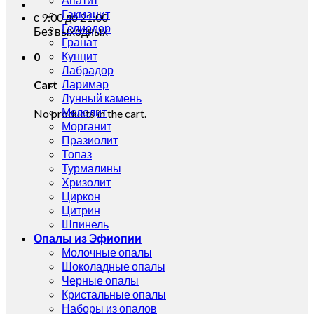
Гакманит
с 9:00 до 21:00
Гелиодор
Без выходных
Гранат
Кунцит
0
Лабрадор
Ларимар
Cart
Лунный камень
Мелодит
No products in the cart.
Морганит
Празиолит
Топаз
Турмалины
Хризолит
Циркон
Цитрин
Шпинель
Опалы из Эфиопии
Молочные опалы
Шоколадные опалы
Черные опалы
Кристальные опалы
Наборы из опалов