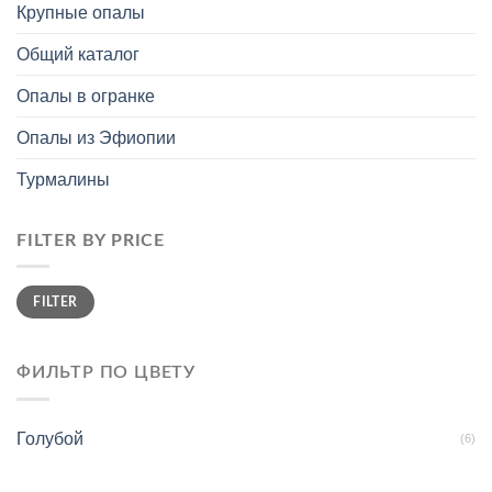
Крупные опалы
Общий каталог
Опалы в огранке
Опалы из Эфиопии
Турмалины
FILTER BY PRICE
Min
Max
FILTER
price
price
ФИЛЬТР ПО ЦВЕТУ
Голубой
(6)