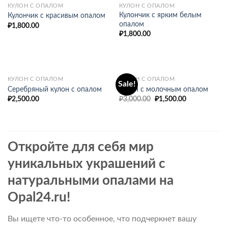
КУЛОН С ОПАЛОМ
КУЛОН С ОПАЛОМ
Кулончик с ярким белым
Кулончик с красивым опалом
опалом
₽
1,800.00
₽
1,800.00
КУЛОН С ОПАЛОМ
КУЛОН С ОПАЛОМ
Sale!
Серебряный кулон с опалом
Кулон с молочным опалом
Original
Current
₽
2,500.00
₽
3,000.00
₽
1,500.00
price
price
was:
is:
₽3,000.00.
₽1,500.00.
Откройте для себя мир
уникальных украшений с
натуральными опалами на
Opal24.ru!
Вы ищете что-то особенное, что подчеркнет вашу