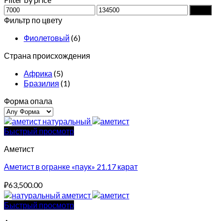
Min
Max
Filter
price
price
Фильтр по цвету
Фиолетовый
(6)
Страна происхождения
Африка
(5)
Бразилия
(1)
Форма опала
Быстрый просмотр
Аметист
Аметист в огранке «паук» 21.17 карат
₽
63,500.00
Быстрый просмотр