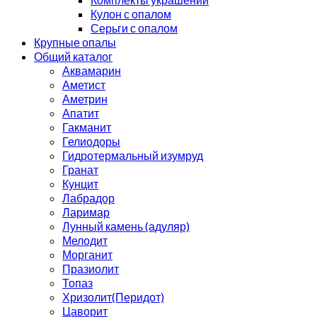
Кулон с опалом
Серьги с опалом
Крупные опалы
Общий каталог
Аквамарин
Аметист
Аметрин
Апатит
Гакманит
Гелиодоры
Гидротермальный изумруд
Гранат
Кунцит
Лабрадор
Ларимар
Лунный камень (адуляр)
Мелодит
Морганит
Празиолит
Топаз
Хризолит(Перидот)
Цаворит