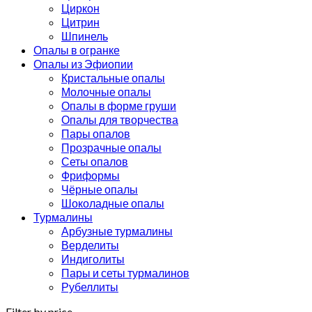
Циркон
Цитрин
Шпинель
Опалы в огранке
Опалы из Эфиопии
Кристальные опалы
Молочные опалы
Опалы в форме груши
Опалы для творчества
Пары опалов
Прозрачные опалы
Сеты опалов
Фриформы
Чёрные опалы
Шоколадные опалы
Турмалины
Арбузные турмалины
Верделиты
Индиголиты
Пары и сеты турмалинов
Рубеллиты
Filter by price