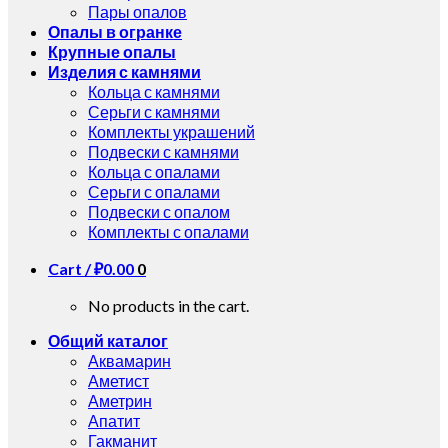
Пары опалов
Опалы в огранке
Крупные опалы
Изделия с камнями
Кольца с камнями
Серьги с камнями
Комплекты украшений
Подвески с камнями
Кольца с опалами
Серьги с опалами
Подвески с опалом
Комплекты с опалами
Cart /
₽
0.00
0
No products in the cart.
Общий каталог
Аквамарин
Аметист
Аметрин
Апатит
Гакманит