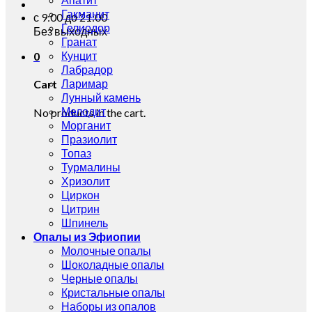
Гакманит
с 9:00 до 21:00
Гелиодор
Без выходных
Гранат
Кунцит
0
Лабрадор
Ларимар
Cart
Лунный камень
Мелодит
No products in the cart.
Морганит
Празиолит
Топаз
Турмалины
Хризолит
Циркон
Цитрин
Шпинель
Опалы из Эфиопии
Молочные опалы
Шоколадные опалы
Черные опалы
Кристальные опалы
Наборы из опалов