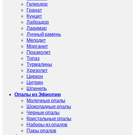
Гелиодор
Гранат
Кунцит
Лабрадор
Ларимар
Лунный камень
Мелодит
Морганит
Празиолит
Топаз
Турмалины
Хризолит
Циркон
Цитрин
Шпинель
Опалы из Эфиопии
Молочные опалы
Шоколадные опалы
Черные опалы
Кристальные опалы
Наборы из опалов
Пары опалов