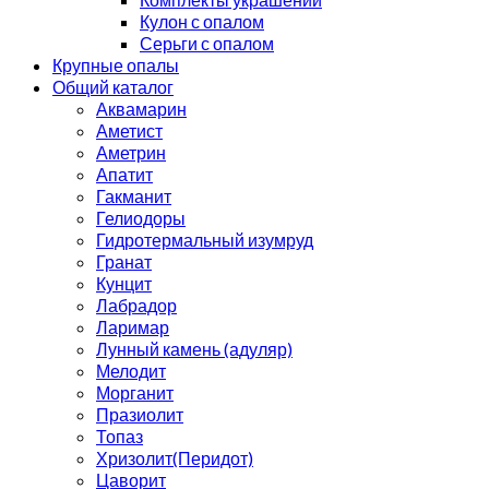
Кулон с опалом
Серьги с опалом
Крупные опалы
Общий каталог
Аквамарин
Аметист
Аметрин
Апатит
Гакманит
Гелиодоры
Гидротермальный изумруд
Гранат
Кунцит
Лабрадор
Ларимар
Лунный камень (адуляр)
Мелодит
Морганит
Празиолит
Топаз
Хризолит(Перидот)
Цаворит