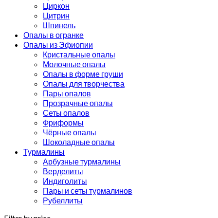
Циркон
Цитрин
Шпинель
Опалы в огранке
Опалы из Эфиопии
Кристальные опалы
Молочные опалы
Опалы в форме груши
Опалы для творчества
Пары опалов
Прозрачные опалы
Сеты опалов
Фриформы
Чёрные опалы
Шоколадные опалы
Турмалины
Арбузные турмалины
Верделиты
Индиголиты
Пары и сеты турмалинов
Рубеллиты
Filter by price