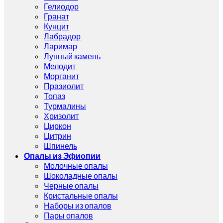
Гелиодор
Гранат
Кунцит
Лабрадор
Ларимар
Лунный камень
Мелодит
Морганит
Празиолит
Топаз
Турмалины
Хризолит
Циркон
Цитрин
Шпинель
Опалы из Эфиопии
Молочные опалы
Шоколадные опалы
Черные опалы
Кристальные опалы
Наборы из опалов
Пары опалов