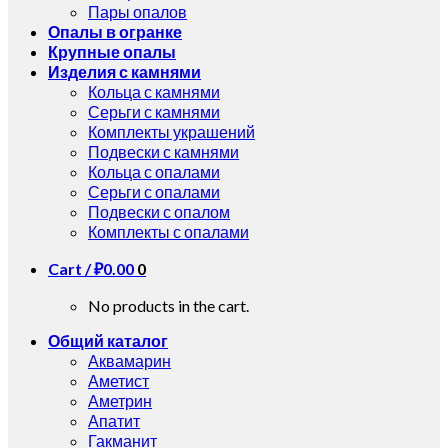
Пары опалов
Опалы в огранке
Крупные опалы
Изделия с камнями
Кольца с камнями
Серьги с камнями
Комплекты украшений
Подвески с камнями
Кольца с опалами
Серьги с опалами
Подвески с опалом
Комплекты с опалами
Cart /
₽
0.00
0
No products in the cart.
Общий каталог
Аквамарин
Аметист
Аметрин
Апатит
Гакманит