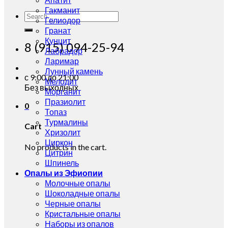
Гакманит
Search
Гелиодор
for:
Гранат
Кунцит
8 (915) 094-25-94
Лабрадор
Ларимар
Лунный камень
с 9:00 до 21:00
Мелодит
Без выходных
Морганит
Празиолит
0
Топаз
Турмалины
Cart
Хризолит
Циркон
No products in the cart.
Цитрин
Шпинель
Опалы из Эфиопии
Молочные опалы
Шоколадные опалы
Черные опалы
Кристальные опалы
Наборы из опалов