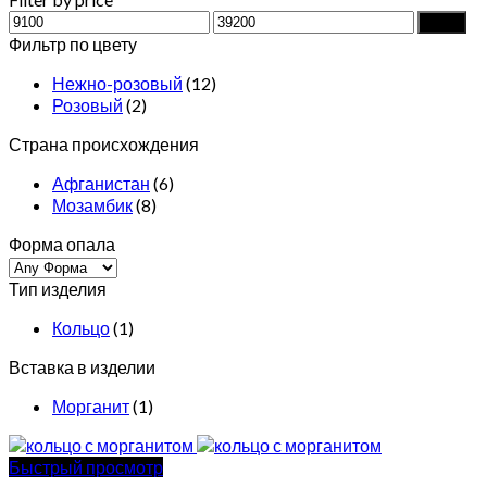
Min
Max
Filter
price
price
Фильтр по цвету
Нежно-розовый
(12)
Розовый
(2)
Страна происхождения
Афганистан
(6)
Мозамбик
(8)
Форма опала
Тип изделия
Кольцо
(1)
Вставка в изделии
Морганит
(1)
Быстрый просмотр