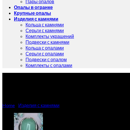
Пары опалов
Опалы в огранке
Крупные опалы
Изделия с камнями
Кольца с камнями
Серьги с камнями
Комплекты украшений
Подвески с камнями
Кольца с опалами
Серьги с опалами
Подвески с опалом
Комплекты с опалами
Кольцо с крупным хризопр
Home
/
Изделия с камнями