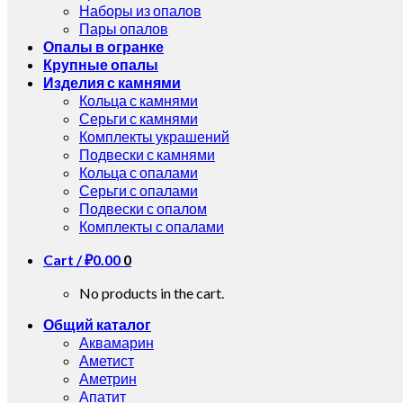
Наборы из опалов
Пары опалов
Опалы в огранке
Крупные опалы
Изделия с камнями
Кольца с камнями
Серьги с камнями
Комплекты украшений
Подвески с камнями
Кольца с опалами
Серьги с опалами
Подвески с опалом
Комплекты с опалами
Cart /
₽
0.00
0
No products in the cart.
Общий каталог
Аквамарин
Аметист
Аметрин
Апатит