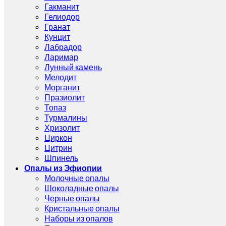
Гакманит
Гелиодор
Гранат
Кунцит
Лабрадор
Ларимар
Лунный камень
Мелодит
Морганит
Празиолит
Топаз
Турмалины
Хризолит
Циркон
Цитрин
Шпинель
Опалы из Эфиопии
Молочные опалы
Шоколадные опалы
Черные опалы
Кристальные опалы
Наборы из опалов