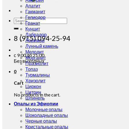
Апатит
Гакманит
Гелиодор
Search
Гранат
for:
Кунцит
Лабрадор
8 (915) 094-25-94
Ларимар
Лунный камень
Мелодит
с 9:00 до 21:00
Морганит
Без выходных
Празиолит
Топаз
0
Турмалины
Хризолит
Cart
Циркон
Цитрин
No products in the cart.
Шпинель
Опалы из Эфиопии
Молочные опалы
Шоколадные опалы
Черные опалы
Кристальные опалы