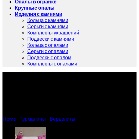
Опалы в огранке
Крупные опалы
Изделия с камнями
Кольца с камнями
Серьги с камнями
Комплекты украшений
Подвески с камнями
Кольца с опалами
Серьги с опалами
Подвески с опалом
Комплекты с опалами
Натуральный турмалин
1.40 карат
Home
/
Турмалины
/
Верделиты