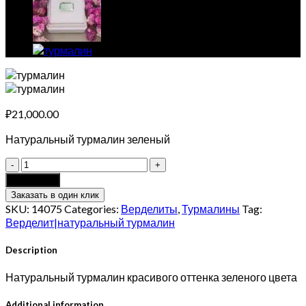
₽
21,000.00
Натуральный турмалин зеленый
Натуральный
турмалин
Add to cart
1.40
Заказать в один клик
карат
SKU:
14075
Categories:
Верделиты
,
Турмалины
Tag:
quantity
Верделит|натуральный турмалин
Description
Натуральный турмалин красивого оттенка зеленого цвета
Additional information