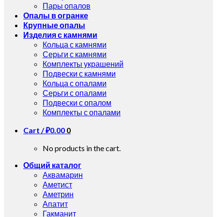
Пары опалов
Опалы в огранке
Крупные опалы
Изделия с камнями
Кольца с камнями
Серьги с камнями
Комплекты украшений
Подвески с камнями
Кольца с опалами
Серьги с опалами
Подвески с опалом
Комплекты с опалами
Cart /
₽
0.00
0
No products in the cart.
Общий каталог
Аквамарин
Аметист
Аметрин
Апатит
Гакманит