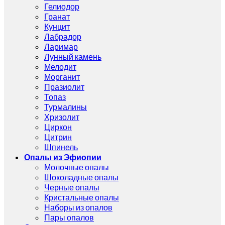
Гелиодор
Гранат
Кунцит
Лабрадор
Ларимар
Лунный камень
Мелодит
Морганит
Празиолит
Топаз
Турмалины
Хризолит
Циркон
Цитрин
Шпинель
Опалы из Эфиопии
Молочные опалы
Шоколадные опалы
Черные опалы
Кристальные опалы
Наборы из опалов
Пары опалов