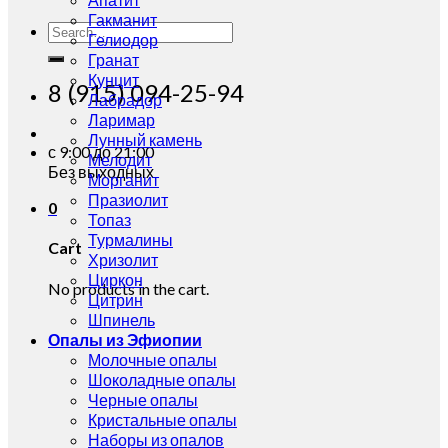
Гакманит
Search
Гелиодор
for:
Гранат
Кунцит
8 (915) 094-25-94
Лабрадор
Ларимар
Лунный камень
с 9:00 до 21:00
Мелодит
Без выходных
Морганит
Празиолит
0
Топаз
Турмалины
Cart
Хризолит
Циркон
No products in the cart.
Цитрин
Шпинель
Опалы из Эфиопии
Молочные опалы
Шоколадные опалы
Черные опалы
Кристальные опалы
Наборы из опалов