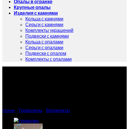
Опалы в огранке
Крупные опалы
Изделия с камнями
Кольца с камнями
Серьги с камнями
Комплекты украшений
Подвески с камнями
Кольца с опалами
Серьги с опалами
Подвески с опалом
Комплекты с опалами
Натуральный турмалин
1.81 карат
Home
/
Турмалины
/
Верделиты