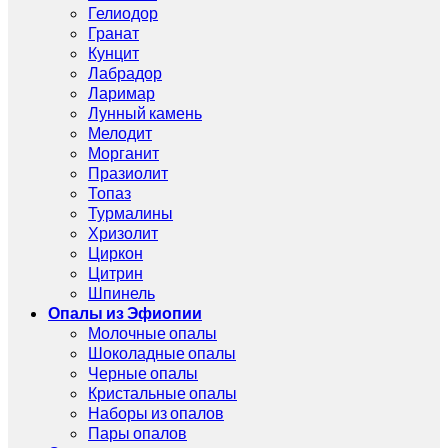
Гелиодор
Гранат
Кунцит
Лабрадор
Ларимар
Лунный камень
Мелодит
Морганит
Празиолит
Топаз
Турмалины
Хризолит
Циркон
Цитрин
Шпинель
Опалы из Эфиопии
Молочные опалы
Шоколадные опалы
Черные опалы
Кристальные опалы
Наборы из опалов
Пары опалов