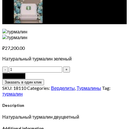
₽
27,200.00
Натуральный турмалин зеленый
Натуральный
турмалин
Add to cart
1.81
Заказать в один клик
карат
SKU:
18110
Categories:
Верделиты
,
Турмалины
Tag:
quantity
турмалин
Description
Натуральный турмалин двуцветный
Additional information