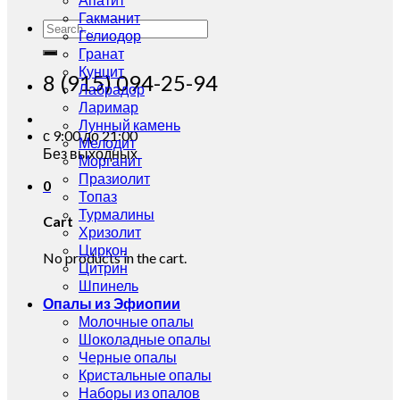
Гакманит
Search
Гелиодор
for:
Гранат
Кунцит
8 (915) 094-25-94
Лабрадор
Ларимар
Лунный камень
с 9:00 до 21:00
Мелодит
Без выходных
Морганит
Празиолит
0
Топаз
Турмалины
Cart
Хризолит
Циркон
No products in the cart.
Цитрин
Шпинель
Опалы из Эфиопии
Молочные опалы
Шоколадные опалы
Черные опалы
Кристальные опалы
Наборы из опалов