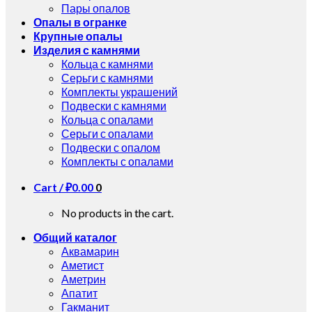
Пары опалов
Опалы в огранке
Крупные опалы
Изделия с камнями
Кольца с камнями
Серьги с камнями
Комплекты украшений
Подвески с камнями
Кольца с опалами
Серьги с опалами
Подвески с опалом
Комплекты с опалами
Cart /
₽
0.00
0
No products in the cart.
Общий каталог
Аквамарин
Аметист
Аметрин
Апатит
Гакманит