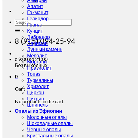
Апатит
Гакманит
Гелиодор
Search
Гранат
for:
Кунцит
Лабрадор
8 (915) 094-25-94
Ларимар
Лунный камень
Мелодит
с 9:00 до 21:00
Морганит
Без выходных
Празиолит
Топаз
0
Турмалины
Хризолит
Cart
Циркон
Цитрин
No products in the cart.
Шпинель
Опалы из Эфиопии
Молочные опалы
Шоколадные опалы
Черные опалы
Кристальные опалы