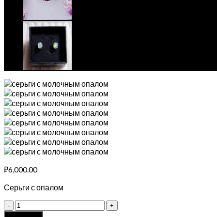
₽
6,000.00
Серьги с опалом
Серьги
гвоздики
Add to cart