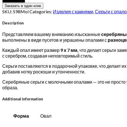
с
Заказать в один клик
овальными
SKU:
S98Mol
Categories:
Изделия с камнями
,
Серьги с опал
опалами
quantity
Description
Представляем вашему вниманию изысканные
серебряны
выполнены в виде пусетов и украшены опалами с
разноц
Каждый опал имеет размер
9 х 7 мм,
что делает серьги зам
с серебром, создавая неповторимый стиль.
Серьги поставляются в подарочной упаковке, что делает и
добавив нотку роскоши и утонченности.
Серебряные серьги с молочными опалами — это не просто 
образа.
Additional information
Форма
Овал