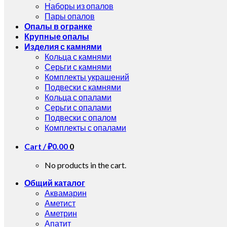
Наборы из опалов
Пары опалов
Опалы в огранке
Крупные опалы
Изделия с камнями
Кольца с камнями
Серьги с камнями
Комплекты украшений
Подвески с камнями
Кольца с опалами
Серьги с опалами
Подвески с опалом
Комплекты с опалами
Cart /
₽
0.00
0
No products in the cart.
Общий каталог
Аквамарин
Аметист
Аметрин
Апатит