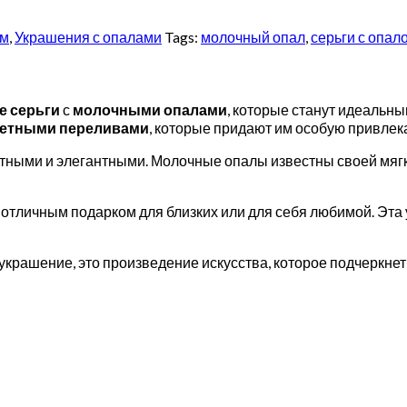
ом
,
Украшения с опалами
Tags:
молочный опал
,
серьги с опал
е
серьги
с
молочными
опалами
, которые станут идеальн
ветными
переливами
, которые придают им особую привлека
етными и элегантными. Молочные опалы известны своей мягк
х отличным подарком для близких или для себя любимой. Эта
украшение, это произведение искусства, которое подчеркне