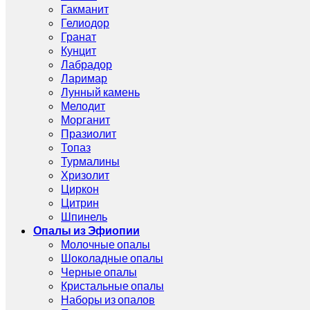
Гакманит
Гелиодор
Гранат
Кунцит
Лабрадор
Ларимар
Лунный камень
Мелодит
Морганит
Празиолит
Топаз
Турмалины
Хризолит
Циркон
Цитрин
Шпинель
Опалы из Эфиопии
Молочные опалы
Шоколадные опалы
Черные опалы
Кристальные опалы
Наборы из опалов