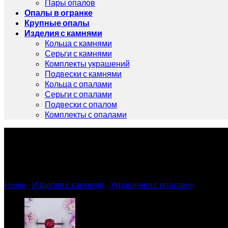
Пары опалов
Опалы в огранке
Крупные опалы
Изделия с камнями
Кольца с камнями
Серьги с камнями
Комплекты украшений
Подвески с камнями
Кольца с опалами
Серьги с опалами
Подвески с опалом
Комплекты с опалами
Серьги гвоздики с овальн
Home
/
Изделия с камнями
/
Украшения с опалами