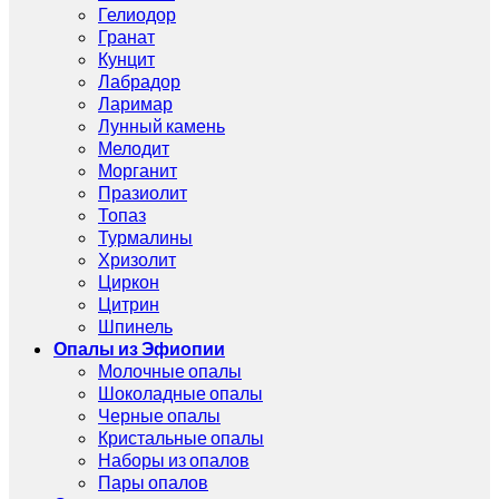
Гелиодор
Гранат
Кунцит
Лабрадор
Ларимар
Лунный камень
Мелодит
Морганит
Празиолит
Топаз
Турмалины
Хризолит
Циркон
Цитрин
Шпинель
Опалы из Эфиопии
Молочные опалы
Шоколадные опалы
Черные опалы
Кристальные опалы
Наборы из опалов
Пары опалов