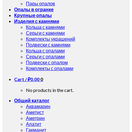
Пары опалов
Опалы в огранке
Крупные опалы
Изделия с камнями
Кольца с камнями
Серьги с камнями
Комплекты украшений
Подвески с камнями
Кольца с опалами
Серьги с опалами
Подвески с опалом
Комплекты с опалами
Cart /
₽
0.00
0
No products in the cart.
Общий каталог
Аквамарин
Аметист
Аметрин
Апатит
Гакманит