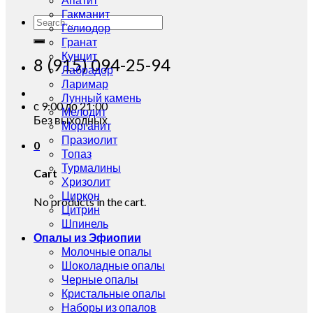
Гакманит
Search
Гелиодор
for:
Гранат
Кунцит
8 (915) 094-25-94
Лабрадор
Ларимар
Лунный камень
с 9:00 до 21:00
Мелодит
Без выходных
Морганит
Празиолит
0
Топаз
Турмалины
Cart
Хризолит
Циркон
No products in the cart.
Цитрин
Шпинель
Опалы из Эфиопии
Молочные опалы
Шоколадные опалы
Черные опалы
Кристальные опалы
Наборы из опалов