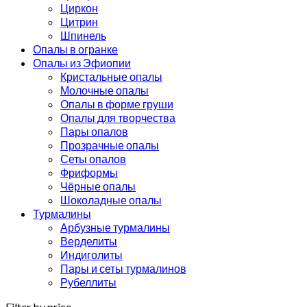
Циркон
Цитрин
Шпинель
Опалы в огранке
Опалы из Эфиопии
Кристальные опалы
Молочные опалы
Опалы в форме груши
Опалы для творчества
Пары опалов
Прозрачные опалы
Сеты опалов
Фриформы
Чёрные опалы
Шоколадные опалы
Турмалины
Арбузные турмалины
Верделиты
Индиголиты
Пары и сеты турмалинов
Рубеллиты
Filter by price