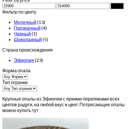
Min
Max
Filter
price
price
Фильтр по цвету
Молочный
(13)
Прозрачный
(4)
Черный
(1)
Шоколадный
(5)
Страна происхождения
Эфиопия
(23)
Форма опала
Тип огранки
Крупные опалы из Эфиопии с яркими переливами всех
цветов радуги, на любой вкус и цвет. Потрясающие опалы
можно купить тут