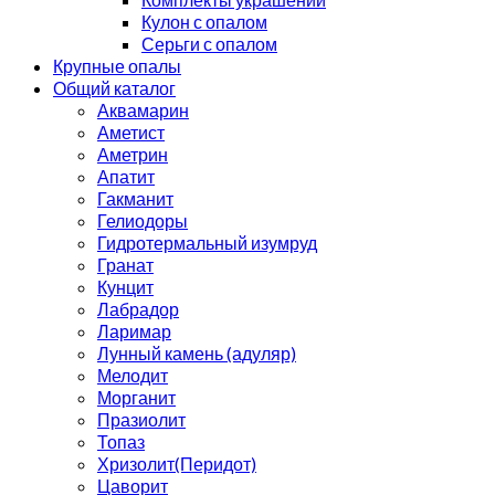
Кулон с опалом
Серьги с опалом
Крупные опалы
Общий каталог
Аквамарин
Аметист
Аметрин
Апатит
Гакманит
Гелиодоры
Гидротермальный изумруд
Гранат
Кунцит
Лабрадор
Ларимар
Лунный камень (адуляр)
Мелодит
Морганит
Празиолит
Топаз
Хризолит(Перидот)
Цаворит