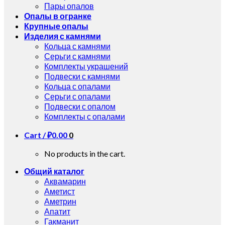
Пары опалов
Опалы в огранке
Крупные опалы
Изделия с камнями
Кольца с камнями
Серьги с камнями
Комплекты украшений
Подвески с камнями
Кольца с опалами
Серьги с опалами
Подвески с опалом
Комплекты с опалами
Cart /
₽
0.00
0
No products in the cart.
Общий каталог
Аквамарин
Аметист
Аметрин
Апатит
Гакманит