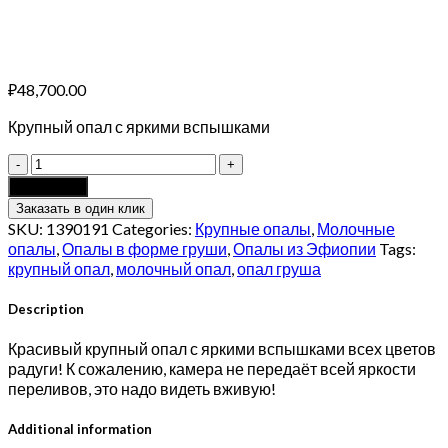
₽
48,700.00
Крупный опал с яркими вспышками
Крупный
опал
Add to cart
13.90
Заказать в один клик
карат
SKU:
1390191
Categories:
Крупные опалы
,
Молочные
quantity
опалы
,
Опалы в форме груши
,
Опалы из Эфиопии
Tags:
крупный опал
,
молочный опал
,
опал груша
Description
Красивый крупный опал с яркими вспышками всех цветов
радуги! К сожалению, камера не передаёт всей яркости
переливов, это надо видеть вживую!
Additional information