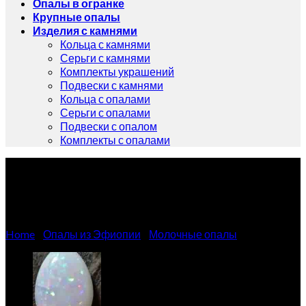
Опалы в огранке
Крупные опалы
Изделия с камнями
Кольца с камнями
Серьги с камнями
Комплекты украшений
Подвески с камнями
Кольца с опалами
Серьги с опалами
Подвески с опалом
Комплекты с опалами
Крупный опал 13.90 карат
Home
/
Опалы из Эфиопии
/
Молочные опалы