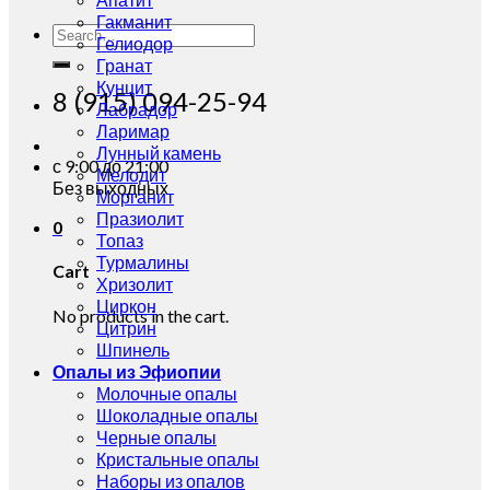
Гакманит
Search
Гелиодор
for:
Гранат
Кунцит
8 (915) 094-25-94
Лабрадор
Ларимар
Лунный камень
с 9:00 до 21:00
Мелодит
Без выходных
Морганит
Празиолит
0
Топаз
Турмалины
Cart
Хризолит
Циркон
No products in the cart.
Цитрин
Шпинель
Опалы из Эфиопии
Молочные опалы
Шоколадные опалы
Черные опалы
Кристальные опалы
Наборы из опалов