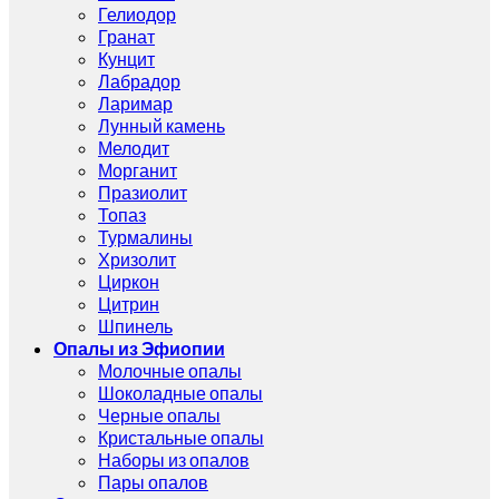
Гелиодор
Гранат
Кунцит
Лабрадор
Ларимар
Лунный камень
Мелодит
Морганит
Празиолит
Топаз
Турмалины
Хризолит
Циркон
Цитрин
Шпинель
Опалы из Эфиопии
Молочные опалы
Шоколадные опалы
Черные опалы
Кристальные опалы
Наборы из опалов
Пары опалов