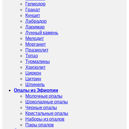
Гелиодор
Гранат
Кунцит
Лабрадор
Ларимар
Лунный камень
Мелодит
Морганит
Празиолит
Топаз
Турмалины
Хризолит
Циркон
Цитрин
Шпинель
Опалы из Эфиопии
Молочные опалы
Шоколадные опалы
Черные опалы
Кристальные опалы
Наборы из опалов
Пары опалов