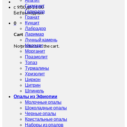
Гакманит
с 9:00 до 21:00
Гелиодор
Без выходных
Гранат
Кунцит
0
Лабрадор
Ларимар
Cart
Лунный камень
Мелодит
No products in the cart.
Морганит
Празиолит
Топаз
Турмалины
Хризолит
Циркон
Цитрин
Шпинель
Опалы из Эфиопии
Молочные опалы
Шоколадные опалы
Черные опалы
Кристальные опалы
Наборы из опалов