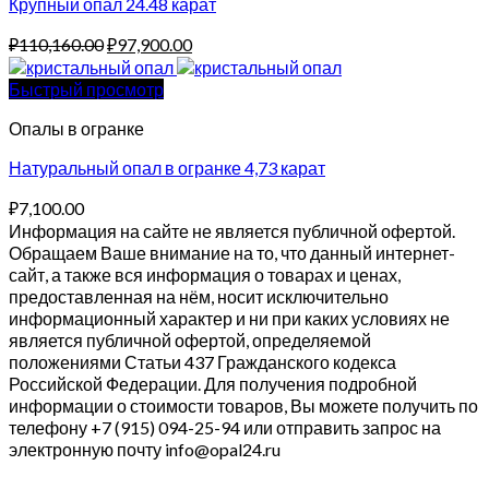
Крупный опал 24.48 карат
Original
Current
₽
110,160.00
₽
97,900.00
price
price
was:
is:
Быстрый просмотр
₽110,160.00.
₽97,900.00.
Опалы в огранке
Натуральный опал в огранке 4,73 карат
₽
7,100.00
Информация на сайте не является публичной офертой.
Обращаем Ваше внимание на то, что данный интернет-
сайт, а также вся информация о товарах и ценах,
предоставленная на нём, носит исключительно
информационный характер и ни при каких условиях не
является публичной офертой, определяемой
положениями Статьи 437 Гражданского кодекса
Российской Федерации. Для получения подробной
информации о стоимости товаров, Вы можете получить по
телефону +7 (915) 094-25-94 или отправить запрос на
электронную почту info@opal24.ru