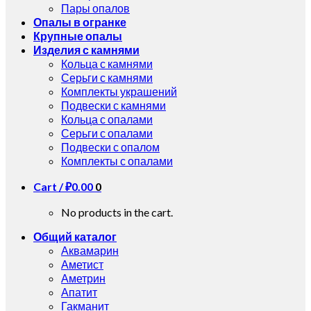
Пары опалов
Опалы в огранке
Крупные опалы
Изделия с камнями
Кольца с камнями
Серьги с камнями
Комплекты украшений
Подвески с камнями
Кольца с опалами
Серьги с опалами
Подвески с опалом
Комплекты с опалами
Cart /
₽
0.00
0
No products in the cart.
Общий каталог
Аквамарин
Аметист
Аметрин
Апатит
Гакманит