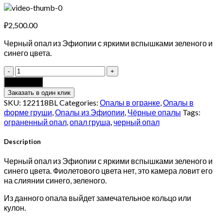
₽
2,500.00
Черный опал из Эфиопии с яркими вспышками зеленого и
синего цвета.
Натуральный
черный
Add to cart
опал
Заказать в один клик
1.22
SKU:
122118BL
Categories:
Опалы в огранке
,
Опалы в
карат
форме груши
,
Опалы из Эфиопии
,
Чёрные опалы
Tags:
quantity
ограненный опал
,
опал груша
,
черный опал
Description
Черный опал из Эфиопии с яркими вспышками зеленого и
синего цвета. Фиолетового цвета нет, это камера ловит его
на слиянии синего, зеленого.
Из данного опала выйдет замечательное кольцо или
кулон.