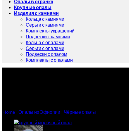
Опалы в огранке
Крупные опалы
Изделия с камнями
Кольца с камнями
Серьги с камнями
Комплекты украшений
Подвески с камнями
Кольца с опалами
Серьги с опалами
Подвески с опалом
Комплекты с опалами
Уникальный черный опал
из Эфиопии 67.11 карат
Home
/
Опалы из Эфиопии
/
Чёрные опалы