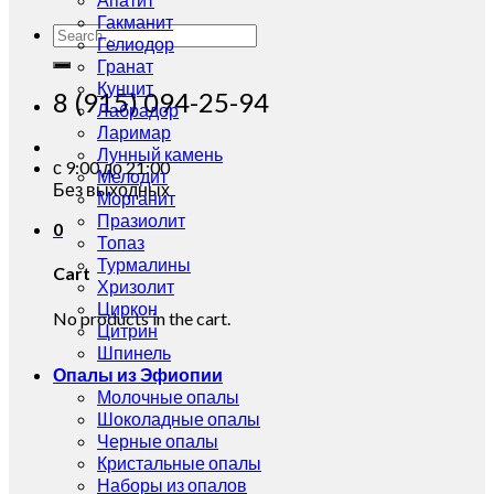
Гакманит
Search
Гелиодор
for:
Гранат
Кунцит
8 (915) 094-25-94
Лабрадор
Ларимар
Лунный камень
с 9:00 до 21:00
Мелодит
Без выходных
Морганит
Празиолит
0
Топаз
Турмалины
Cart
Хризолит
Циркон
No products in the cart.
Цитрин
Шпинель
Опалы из Эфиопии
Молочные опалы
Шоколадные опалы
Черные опалы
Кристальные опалы
Наборы из опалов