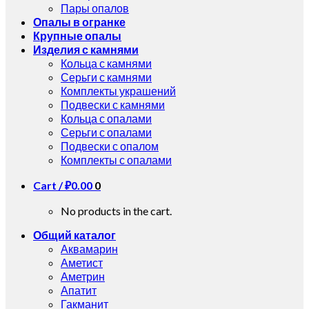
Пары опалов
Опалы в огранке
Крупные опалы
Изделия с камнями
Кольца с камнями
Серьги с камнями
Комплекты украшений
Подвески с камнями
Кольца с опалами
Серьги с опалами
Подвески с опалом
Комплекты с опалами
Cart /
₽
0.00
0
No products in the cart.
Общий каталог
Аквамарин
Аметист
Аметрин
Апатит
Гакманит