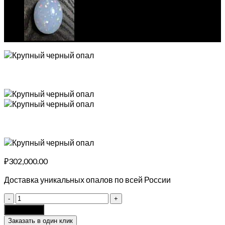
₽
302,000.00
Доставка уникальных опалов по всей России
Уникальный
черный
Add to cart
опал
Заказать в один клик