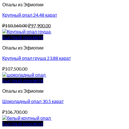
Опалы из Эфиопии
Крупный опал 24.48 карат
Original
Current
₽
110,160.00
₽
97,900.00
price
price
was:
is:
Быстрый просмотр
₽110,160.00.
₽97,900.00.
Опалы из Эфиопии
Крупный опал груша 23.88 карат
₽
107,500.00
Быстрый просмотр
Опалы из Эфиопии
Шоколадный опал 30.5 карат
₽
106,700.00
Быстрый просмотр