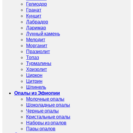
Гелиодор
Гранат
Кунцит
Лабрадор
Ларимар
Лунный камень
Мелодит
Морганит
Празиолит
Топаз
Турмалины
Хризолит
Циркон
Цитрин
Шпинель
Опалы из Эфиопии
Молочные опалы
Шоколадные опалы
Черные опалы
Кристальные опалы
Наборы из опалов
Пары опалов