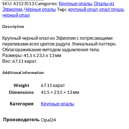
из
SKU:
41523513
Categories:
Крупные опалы
,
Опалы из
Эфиопии
Эфиопии
,
Чёрные опалы
Tags:
крупный опал
,
опал груша
,
67.11
черный опал
карат
quantity
Description
Крупный черный опал из Эфиопии с потрясающими
переливами всех цветов радуги. Уникальный паттерн.
Облагораживание методом задымления тела.
Размеры: 41,5 х 23,5 х 13 мм
Вес: 67,11 карат.
Additional information
Weight
67.11 карат
Dimensions
41.5 × 23.5 × 13 мм
Категория
Крупные опалы
Производитель
Opal24