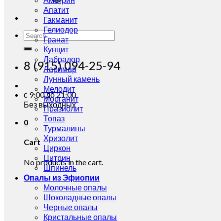
Апатит
Гакманит
Гелиодор
Search
Гранат
for:
Кунцит
Лабрадор
8 (915) 094-25-94
Ларимар
Лунный камень
Мелодит
с 9:00 до 21:00
Морганит
Без выходных
Празиолит
Топаз
0
Турмалины
Хризолит
Cart
Циркон
Цитрин
No products in the cart.
Шпинель
Опалы из Эфиопии
Молочные опалы
Шоколадные опалы
Черные опалы
Кристальные опалы