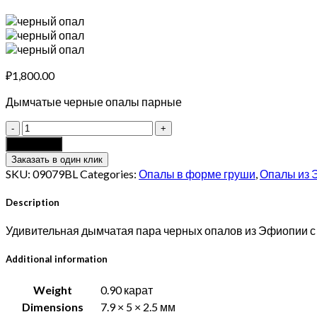
₽
1,800.00
Дымчатые черные опалы парные
Пара
черных
Add to cart
опалов
Заказать в один клик
дымчатые
SKU:
09079BL
Categories:
Опалы в форме груши
,
Опалы из 
0.90
карат
Description
quantity
Удивительная дымчатая пара черных опалов из Эфиопии с
Additional information
Weight
0.90 карат
Dimensions
7.9 × 5 × 2.5 мм