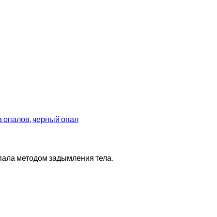
а опалов
,
черный опал
пала методом задымления тела.