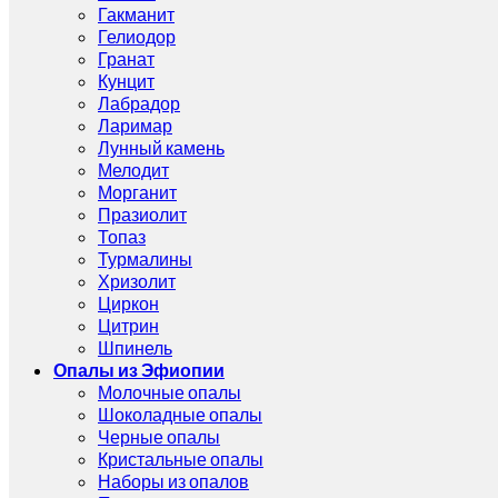
Гакманит
Гелиодор
Гранат
Кунцит
Лабрадор
Ларимар
Лунный камень
Мелодит
Морганит
Празиолит
Топаз
Турмалины
Хризолит
Циркон
Цитрин
Шпинель
Опалы из Эфиопии
Молочные опалы
Шоколадные опалы
Черные опалы
Кристальные опалы
Наборы из опалов