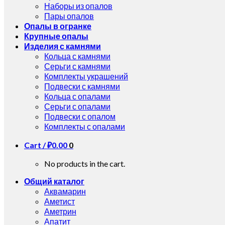
Наборы из опалов
Пары опалов
Опалы в огранке
Крупные опалы
Изделия с камнями
Кольца с камнями
Серьги с камнями
Комплекты украшений
Подвески с камнями
Кольца с опалами
Серьги с опалами
Подвески с опалом
Комплекты с опалами
Cart /
₽
0.00
0
No products in the cart.
Общий каталог
Аквамарин
Аметист
Аметрин
Апатит