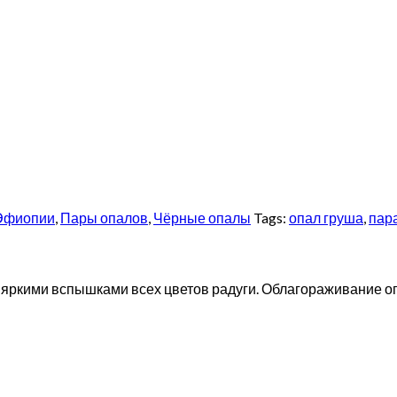
Эфиопии
,
Пары опалов
,
Чёрные опалы
Tags:
опал груша
,
пар
 яркими вспышками всех цветов радуги. Облагораживание о