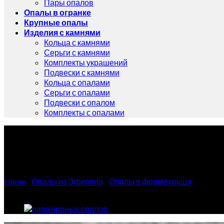
Пары опалов
Опалы в огранке
Крупные опалы
Изделия с камнями
Кольца с камнями
Серьги с камнями
Комплекты украшений
Подвески с камнями
Кольца с опалами
Серьги с опалами
Подвески с опалом
Комплекты с опалами
Пара черных опалов дымчат
Home
/
Опалы из Эфиопии
/
Опалы в форме груши